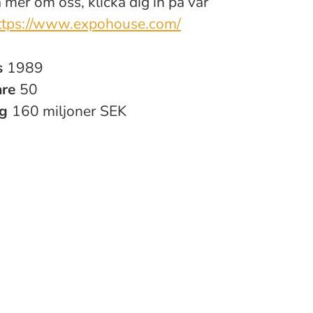
a mer om oss, klicka dig in på vår
ttps://www.expohouse.com/
s
1989
are
50
ng
160 miljoner SEK