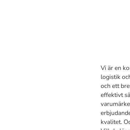
Vi är en k
logistik o
och ett bre
effektivt s
varumärken
erbjudand
kvalitet. 