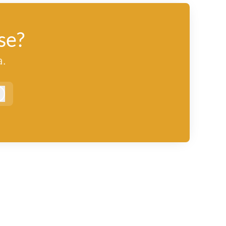
se?
.
Logga in