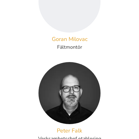
Goran Milovac
Fältmontör
Peter Falk
Verksamhetschef etablering