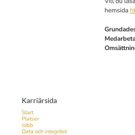
Vill du läs
hemsida
h
Grundade
Medarbet
Omsättni
Karriärsida
Start
Platser
Jobb
Data och integritet