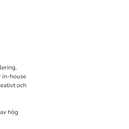
lering,
r in-house
reativt och
 av hög