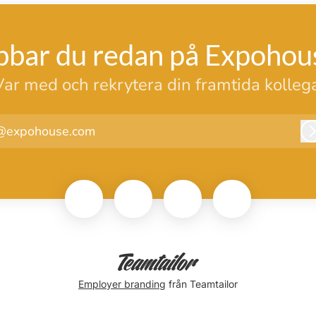
bbar du redan på Expohou
Var med och rekrytera din framtida kollega
@expohouse.com
Employer branding
från Teamtailor