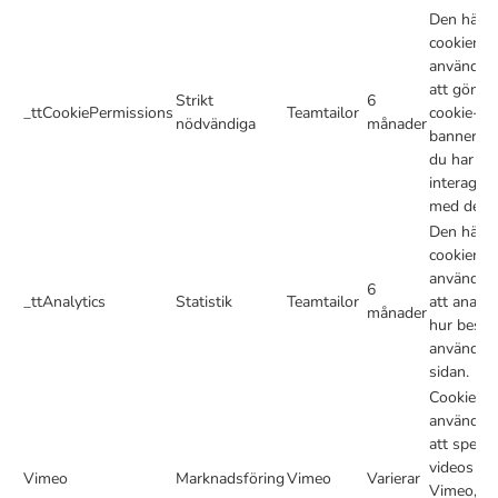
Den här
cookien
används f
att gömm
Strikt
6
_ttCookiePermissions
Teamtailor
cookie-
nödvändiga
månader
bannern n
du har
interagera
med den.
Den här
cookien
används f
6
_ttAnalytics
Statistik
Teamtailor
att analys
månader
hur besök
använder
sidan.
Cookies 
används f
att spela
videos fr
Vimeo
Marknadsföring
Vimeo
Varierar
Vimeo, s