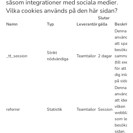
såsom integrationer med sociala medier.
Vilka cookies används på den här sidan?
Slutar
Namn
Typ
Leverantör
gälla
Beskrivni
Denna co
används f
att spara 
besökare
Strikt
_tt_session
Teamtailor
2 dagar
sammanh
nödvändiga
(till exem
för att hål
dig inlog
på sidan).
Denna co
används f
att identif
vilken
referrer
Statistik
Teamtailor
Session
webblänk
som leder
besökarna 
sidan.