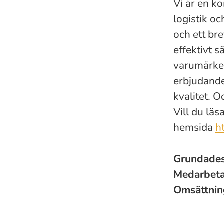
Vi är en k
logistik o
och ett bre
effektivt s
varumärken
erbjudand
kvalitet. 
Vill du läs
hemsida
h
Grundade
Medarbet
Omsättni