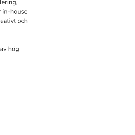
lering,
r in-house
reativt och
 av hög