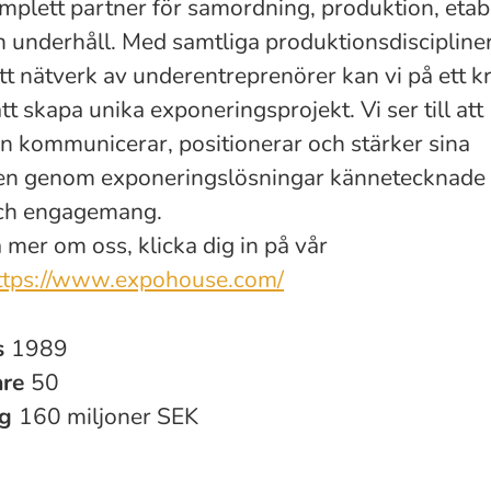
omplett partner för samordning, produktion, etab
ch underhåll. Med samtliga produktionsdiscipline
tt nätverk av underentreprenörer kan vi på ett k
ätt skapa unika exponeringsprojekt. Vi ser till att
 kommunicerar, positionerar och stärker sina
en genom exponeringslösningar kännetecknade
Och engagemang.
a mer om oss, klicka dig in på vår
ttps://www.expohouse.com/
s
1989
are
50
ng
160 miljoner SEK