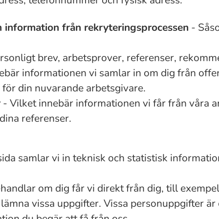
dress, telefonnummer och fysisk adress.
 information från rekryteringsprocessen
- Såso
rsonligt brev, arbetsprover, referenser, rekomm
ebär informationen vi samlar in om dig från offent
 för din nuvarande arbetsgivare.
r
- Vilket innebär informationen vi får från våra a
 dina referenser.
da samlar vi in teknisk och statistisk informati
handlar om dig får vi direkt från dig, till exemp
inte lämna vissa uppgifter. Vissa personuppgifter 
ion du begär att få från oss.