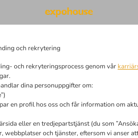
nding och rekrytering
ding- och rekryteringsprocess genom vår
karriär
gar.
behandlar dina personuppgifter om:
”)
kapar en profil hos oss och får information om aktu
iärsida eller en tredjepartstjänst (du som ”Ansö
, webbplatser och tjänster, eftersom vi anser att