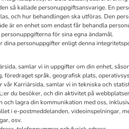
 den så kallade personuppgiftsansvarige. En per
las, och hur behandlingen ska utföras. Den pers
äde är en enhet som endast får behandla personu
 personuppgifterna för sina egna ändamål.
 dina personuppgifter enligt denna integritetspo
rsida, samlar vi in uppgifter om din enhet, sås
, föredraget språk, geografisk plats, operativs
vår Karriärsida, samlar vi in tekniska och stati
er du besöker, och din aktivitet på webbplatse
n och lagra din kommunikation med oss, inklusi
llet i e-postmeddelanden, videoinspelningar, m
gar, osv.