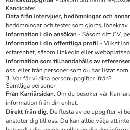
Kontaktuppgifter
- Såsom ditt namn, e-posta
Kandidater
Data från intervjuer, bedömningar och annan
bedömningar och tester som gjorts, lönekrav.
Information i din ansökan
- Såsom ditt CV, pe
Information i din offentliga profil
- Vilket inn
erfarenhet, såsom LinkedIn eller webbplatsen
Information som tillhandahålls av referense
oss, eller från personer som du har listat som
3. Var får vi dina personuppgifter ifrån?
Samtliga personer
Från Karriärsidan.
Om du besöker vår Karriärsi
information från din enhet.
Direkt från dig.
De flesta av de uppgifter vi be
ansluter dig till oss. Du kan alltid välja att 
behandla din ansökan eller ge dig den informat