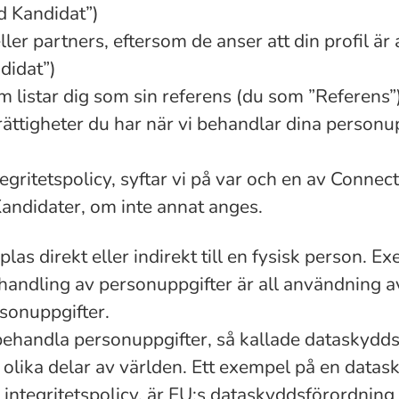
d Kandidat”)
ller partners, eftersom de anser att din profil är
didat”)
m listar dig som sin referens (du som ”Referens”)
 rättigheter du har när vi behandlar dina personu
egritetspolicy, syftar vi på var och en av Conn
didater, om inte annat anges.
las direkt eller indirekt till en fysisk person. 
andling av personuppgifter är all användning a
sonuppgifter.
 behandla personuppgifter, så kallade dataskyddsl
 olika delar av världen. Ett exempel på en data
a integritetspolicy, är EU:s dataskyddsförordni