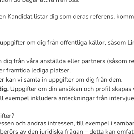
n Kandidat listar dig som deras referens, kommer
uppgifter om dig från offentliga källor, såsom L
 dig från våra anställda eller partners (såsom re
er framtida lediga platser.
 kan vi samla in uppgifter om dig från dem.
dig.
Uppgifter om din ansökan och profil skapas v
ill exempel inkludera anteckningar från intervj
fter?
essen och andras intressen, till exempel i samba
erörs av den juridiska frågan – detta kan omfat