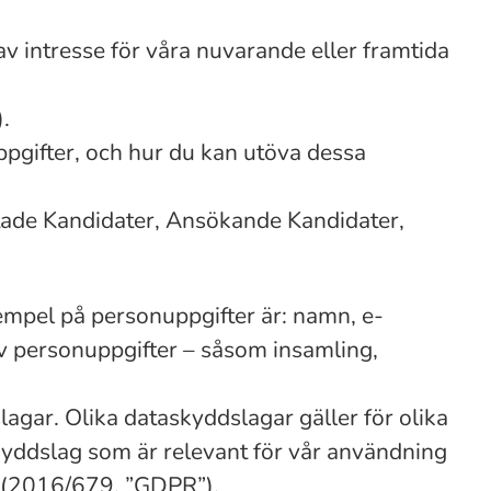
 av intresse för våra nuvarande eller framtida
.
ppgifter, och hur du kan utöva dessa
ectade Kandidater, Ansökande Kandidater,
Exempel på personuppgifter är: namn, e-
v personuppgifter – såsom insamling,
agar. Olika dataskyddslagar gäller för olika
skyddslag som är relevant för vår användning
ng (2016/679, ”GDPR”).