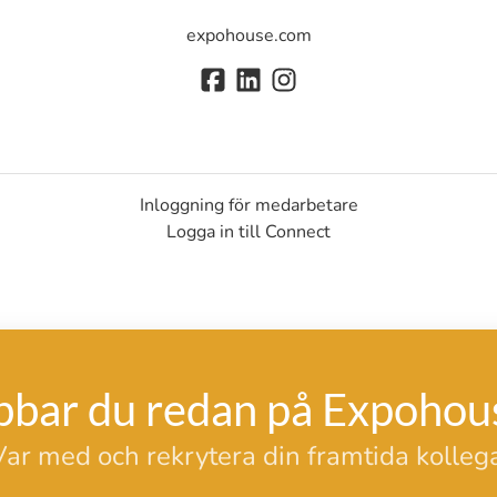
expohouse.com
Inloggning för medarbetare
Logga in till Connect
bbar du redan på Expohou
Var med och rekrytera din framtida kollega