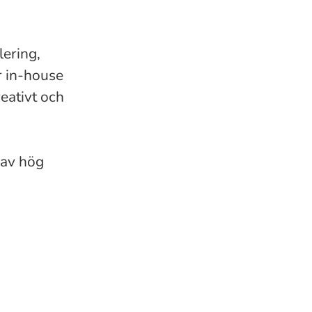
lering,
r in-house
reativt och
 av hög