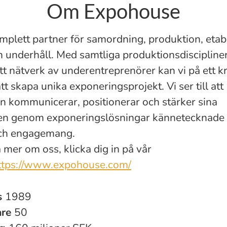
Om Expohouse
omplett partner för samordning, produktion, etab
ch underhåll. Med samtliga produktionsdiscipline
tt nätverk av underentreprenörer kan vi på ett k
ätt skapa unika exponeringsprojekt. Vi ser till att
 kommunicerar, positionerar och stärker sina
en genom exponeringslösningar kännetecknade
Och engagemang.
a mer om oss, klicka dig in på vår
ttps://www.expohouse.com/
s
1989
are
50