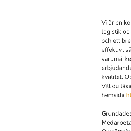
Vi är en k
logistik o
och ett bre
effektivt s
varumärken
erbjudand
kvalitet. 
Vill du läs
hemsida
h
Grundade
Medarbet