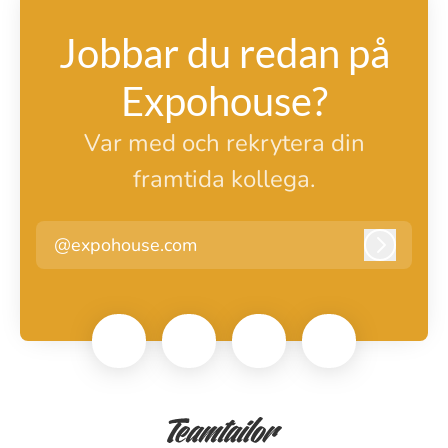
Jobbar du redan på
Expohouse?
Var med och rekrytera din
framtida kollega.
@expohouse.com
Logga i