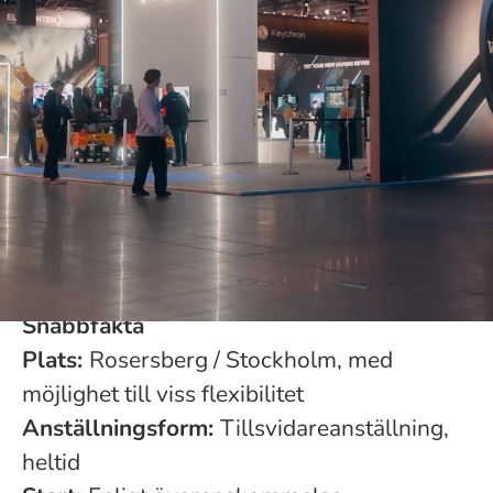
Är du en driven koordinator som gillar att
ha många bollar i luften och trivs i en
kreativ, händelserik miljö? Vi söker nu en
sälj- och marknadskoordinator som vill
vara med och driva Expohouse tillväxtresa
framåt.
Snabbfakta
Plats:
Rosersberg / Stockholm, med
möjlighet till viss flexibilitet
Anställningsform:
Tillsvidareanställning,
heltid