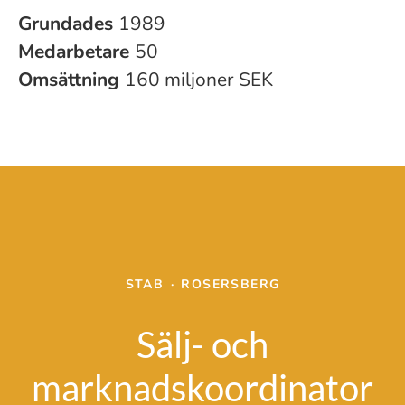
Grundades
1989
Medarbetare
50
Omsättning
160 miljoner SEK
STAB
·
ROSERSBERG
Sälj- och
marknadskoordinator