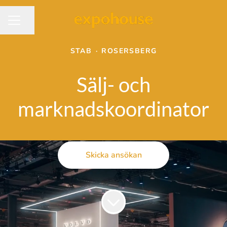
Dela sidan
KARRIÄRMENY
STAB
·
ROSERSBERG
Sälj- och
marknadskoordinator
Skicka ansökan